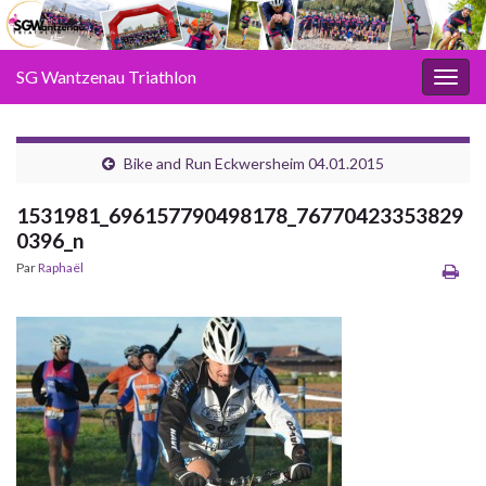
SG Wantzenau Triathlon
Toggl
Bike and Run Eckwersheim 04.01.2015
1531981_696157790498178_76770423353829
0396_n
Par
Raphaël