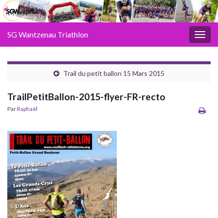
SG Wantzenau Triathlon
Toggl
Trail du petit ballon 15 Mars 2015
TrailPetitBallon-2015-flyer-FR-recto
Par
Raphaël