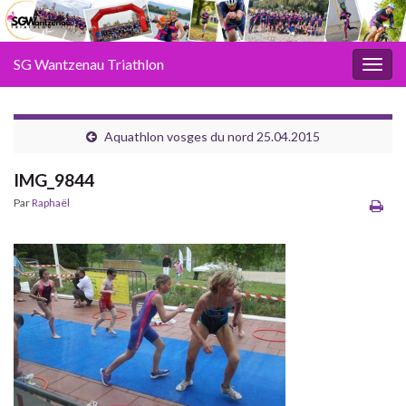
SG Wantzenau Triathlon
Toggl
Aquathlon vosges du nord 25.04.2015
IMG_9844
Par
Raphaël