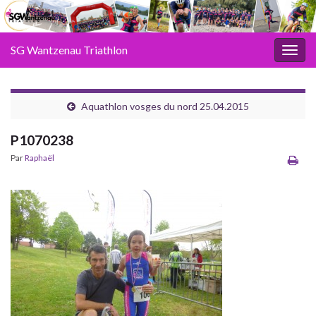
SG Wantzenau Triathlon
Toggl
Aquathlon vosges du nord 25.04.2015
P1070238
Par
Raphaël