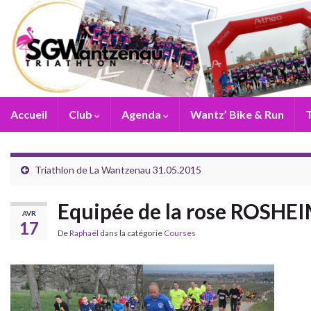
Accueil
Club
Agenda
Wantz’ Bike & Run
T
Triathlon de La Wantzenau 31.05.2015
Equipée de la rose ROSH
AVR
17
De
Raphaël
dans la catégorie
Courses