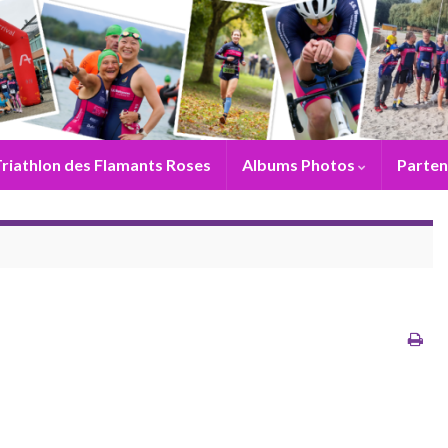
riathlon des Flamants Roses
Albums Photos
Parten