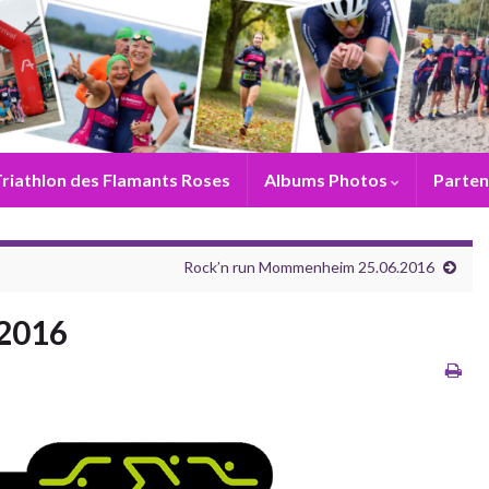
riathlon des Flamants Roses
Albums Photos
Parten
Rock’n run Mommenheim 25.06.2016
.2016