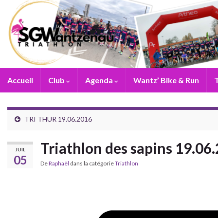
Accueil
Club
Agenda
Wantz’ Bike & Run
T
TRI THUR 19.06.2016
Triathlon des sapins 19.06
JUIL
05
De
Raphaël
dans la catégorie
Triathlon