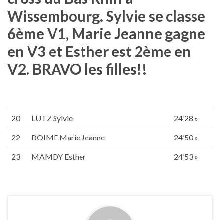
Wissembourg. Sylvie se classe
6ème V1, Marie Jeanne gagne
en V3 et Esther est 2ème en
V2. BRAVO les filles!!
20
LUTZ Sylvie
24’28 »
22
BOIME Marie Jeanne
24’50 »
23
MAMDY Esther
24’53 »