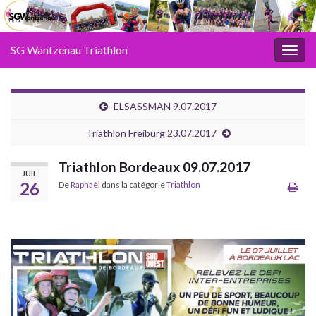
SG Wantzenau Triathlon
Toggl
ELSASSMAN 9.07.2017
Triathlon Freiburg 23.07.2017
Triathlon Bordeaux 09.07.2017
JUIL
26
De
Raphaël
dans la catégorie
Triathlon