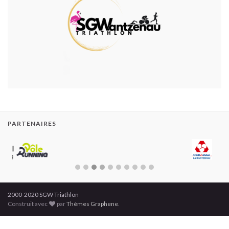
PARTENAIRES
2000-2020 SGW Triathlon
Construit avec
par
Thèmes Graphene
.