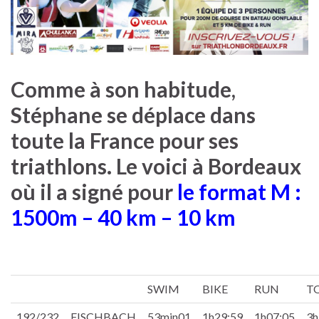
Comme à son habitude,
Stéphane se déplace dans
toute la France pour ses
triathlons. Le voici à Bordeaux
où il a signé pour
le format M :
1500m – 40 km – 10 km
SWIM
BIKE
RUN
T
192/232
FISCHBACH
53min01
1h29:59
1h07:05
3h