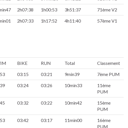
min47
2h07:38
1h00:53
3h51:37
71ème V2
min01
2h07:33
1h17:52
4h11:40
57ème V1
IM
BIKE
RUN
Total
Classement
:53
03:15
03:21
9min39
7ème PUM
:39
03:24
03:26
10min33
11ème
PUM
:45
03:32
03:22
10min42
15ème
PUM
:53
03:42
03:17
11min00
16ème
PUM