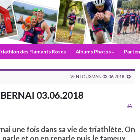
riathlon des Flamants Roses
Albums Photos
Parten
VENTOUXMAN 03.06.2018
’OBERNAI 03.06.2018
nai une fois dans sa vie de triathlète. On
n parle et on en reparle puis le fameux