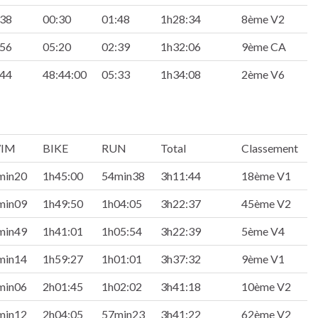
:38
00:30
01:48
1h28:34
8ème V2
:56
05:20
02:39
1h32:06
9ème CA
:44
48:44:00
05:33
1h34:08
2ème V6
IM
BIKE
RUN
Total
Classement
min20
1h45:00
54min38
3h11:44
18ème V1
min09
1h49:50
1h04:05
3h22:37
45ème V2
min49
1h41:01
1h05:54
3h22:39
5ème V4
min14
1h59:27
1h01:01
3h37:32
9ème V1
min06
2h01:45
1h02:02
3h41:18
10ème V2
min12
2h04:05
57min23
3h41:22
62ème V2