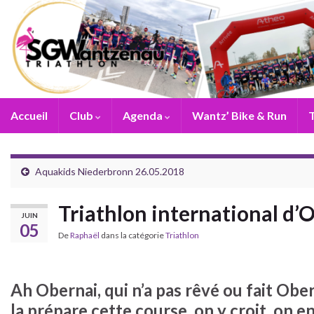
Accueil
Club
Agenda
Wantz’ Bike & Run
T
Aquakids Niederbronn 26.05.2018
Triathlon international d
JUIN
05
De
Raphaël
dans la catégorie
Triathlon
Ah Obernai, qui n’a pas rêvé ou fait Ober
la prépare cette course, on y croit, on e