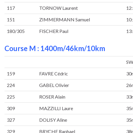
117
TORNOW Laurent
12
151
ZIMMERMANN Samuel
10
180/305
FISCHER Paul
13
Course M : 1400m/46km/10km
SW
159
FAVRE Cédric
30
224
GABEL Olivier
26
225
ROSER Alain
33
309
MAZZILLI Laure
35
327
DOLISY Aline
35
329
BRYCHE Raphael
38