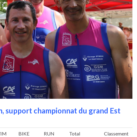
, support championnat du grand Est
IM
BIKE
RUN
Total
Classement