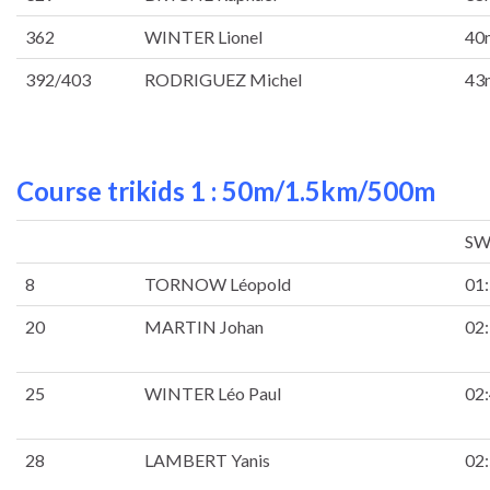
362
WINTER Lionel
40
392/403
RODRIGUEZ Michel
43
Course trikids 1 : 50m/1.5km/500m
SW
8
TORNOW Léopold
01
20
MARTIN Johan
02
25
WINTER Léo Paul
02
28
LAMBERT Yanis
02