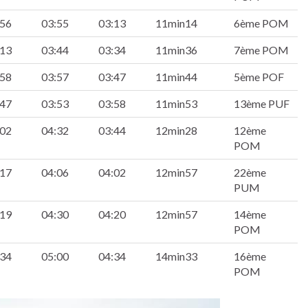
:56
03:55
03:13
11min14
6ème POM
:13
03:44
03:34
11min36
7ème POM
:58
03:57
03:47
11min44
5ème POF
:47
03:53
03:58
11min53
13ème PUF
:02
04:32
03:44
12min28
12ème
POM
:17
04:06
04:02
12min57
22ème
PUM
:19
04:30
04:20
12min57
14ème
POM
:34
05:00
04:34
14min33
16ème
POM