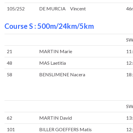
105/252
DE MURCIA Vincent
46
Course S : 500m/24km/5km
SW
21
MARTIN Marie
11
48
MAS Laetitia
12
58
BENSLIMENE Nacera
18
SW
62
MARTIN David
13
101
BILLER GOEFFERS Matis
12