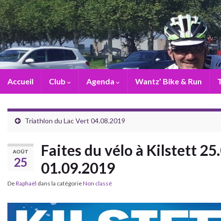
Accueil
Club
Agenda
Wantz’ Bike & Run
T
Triathlon du Lac Vert 04.08.2019
Faites du vélo à Kilstett 
AOÛT
25
01.09.2019
De
Raphaël
dans la catégorie
Non classé