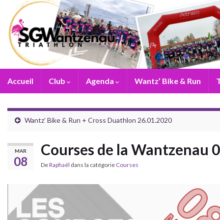
Accueil
Club
Agenda
Wantz’ Bike & Run
T
Wantz’ Bike & Run + Cross Duathlon 26.01.2020
Courses de la Wantzenau 
MAR
08
De
Raphaël
dans la catégorie
Courses