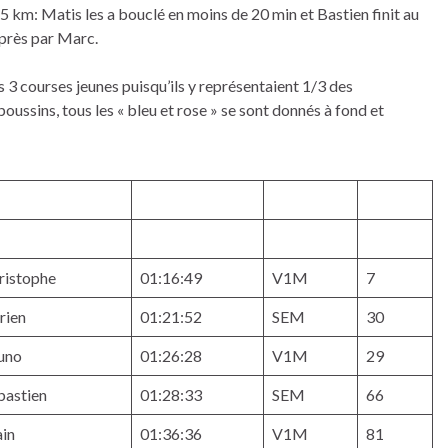
 5 km: Matis les a bouclé en moins de 20 min et Bastien finit au
 près par Marc.
 3 courses jeunes puisqu’ils y représentaient 1/3 des
oussins, tous les « bleu et rose » se sont donnés à fond et
ristophe
01:16:49
V1M
7
rien
01:21:52
SEM
30
uno
01:26:28
V1M
29
bastien
01:28:33
SEM
66
ain
01:36:36
V1M
81