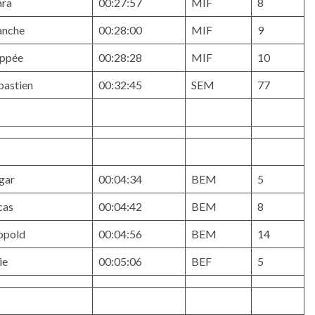
ara
00:27:57
MIF
8
anche
00:28:00
MIF
9
ppée
00:28:28
MIF
10
bastien
00:32:45
SEM
77
gar
00:04:34
BEM
5
cas
00:04:42
BEM
8
opold
00:04:56
BEM
14
ie
00:05:06
BEF
5