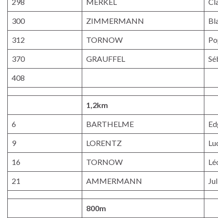
298
MERKEL
Cl
300
ZIMMERMANN
Bl
312
TORNOW
Po
370
GRAUFFEL
Sé
408
1,2km
6
BARTHELME
Ed
9
LORENTZ
Lu
16
TORNOW
Lé
21
AMMERMANN
Jul
800m