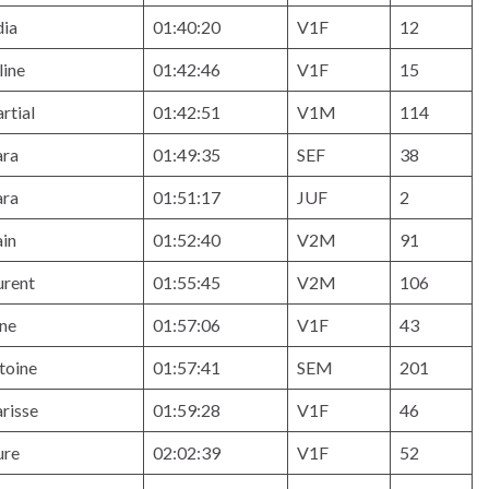
dia
01:40:20
V1F
12
line
01:42:46
V1F
15
rtial
01:42:51
V1M
114
ara
01:49:35
SEF
38
ara
01:51:17
JUF
2
ain
01:52:40
V2M
91
urent
01:55:45
V2M
106
ine
01:57:06
V1F
43
toine
01:57:41
SEM
201
arisse
01:59:28
V1F
46
ure
02:02:39
V1F
52