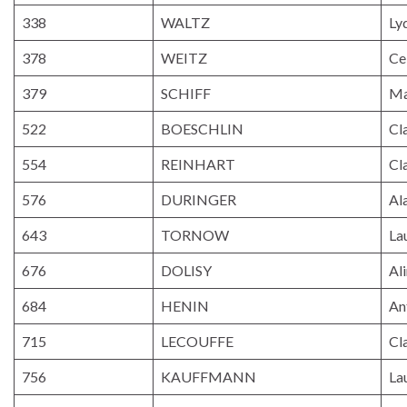
338
WALTZ
Ly
378
WEITZ
Ce
379
SCHIFF
Ma
522
BOESCHLIN
Cl
554
REINHART
Cl
576
DURINGER
Al
643
TORNOW
La
676
DOLISY
Al
684
HENIN
An
715
LECOUFFE
Cl
756
KAUFFMANN
La