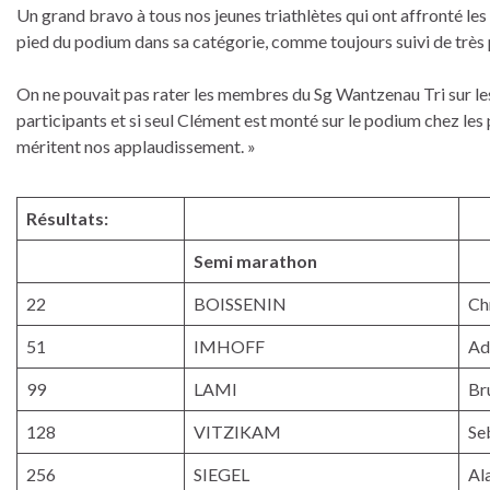
Un grand bravo à tous nos jeunes triathlètes qui ont affronté les
pied du podium dans sa catégorie, comme toujours suivi de très
On ne pouvait pas rater les membres du Sg Wantzenau Tri sur les
participants et si seul Clément est monté sur le podium chez les p
méritent nos applaudissement. »
Résultats:
Semi marathon
22
BOISSENIN
Ch
51
IMHOFF
Ad
99
LAMI
Br
128
VITZIKAM
Se
256
SIEGEL
Al