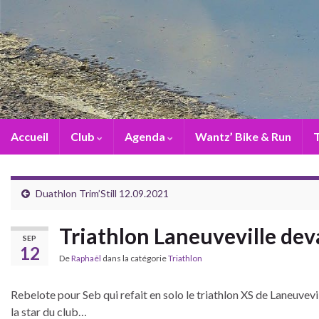
Accueil
Club
Agenda
Wantz’ Bike & Run
T
Duathlon Trim’Still 12.09.2021
Triathlon Laneuveville de
SEP
12
De
Raphaël
dans la catégorie
Triathlon
Rebelote pour Seb qui refait en solo le triathlon XS de Laneuveville
la star du club…