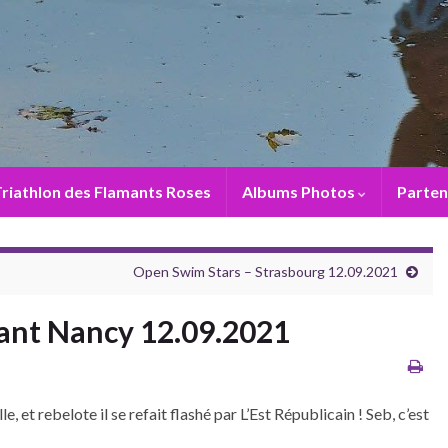
riathlon des Flamants Roses
Albums Photos
Parten
Open Swim Stars – Strasbourg 12.09.2021
vant Nancy 12.09.2021
, et rebelote il se refait flashé par L’Est Républicain ! Seb, c’est