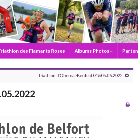
riathlon des Flamants Roses
Albums Photos
Parten
Triathlon d’Obernai-Benfeld 04&05.06.2022
9.05.2022