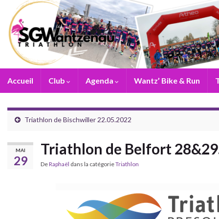
Accueil
Club
Agenda
Wantz’ Bike & Run
T
Triathlon de Bischwiller 22.05.2022
Triathlon de Belfort 28&2
MAI
29
De
Raphaël
dans la catégorie
Triathlon