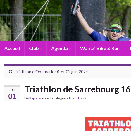
Accueil
Club
Agenda
Wantz’ Bike & Run
T
Triathlon d’Obernai le 01 et 02 juin 2024
Triathlon de Sarrebourg 1
JUIL
01
De
Raphaël
dans la catégorie
Non classé