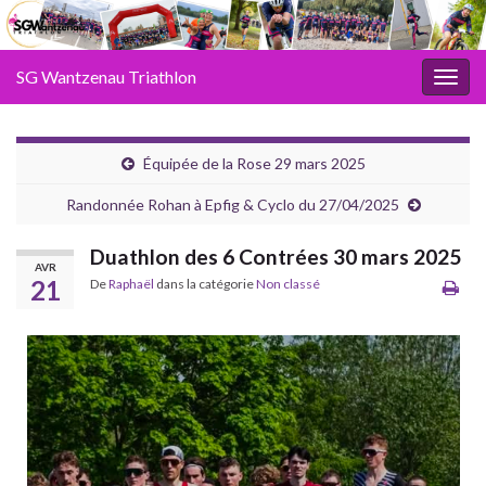
SG Wantzenau Triathlon
Toggl
Équipée de la Rose 29 mars 2025
Randonnée Rohan à Epfig & Cyclo du 27/04/2025
Duathlon des 6 Contrées 30 mars 2025
AVR
21
De
Raphaël
dans la catégorie
Non classé