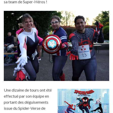
sa team de Super-Héros !
Une dizaine de tours ont été
effectué par son équipe en
portant des déguisements
issue du Spider-Verse de