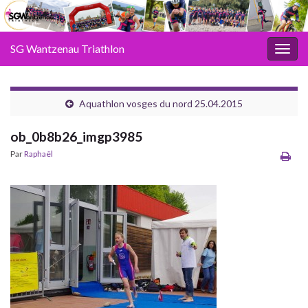
SG Wantzenau Triathlon
Toggl
Aquathlon vosges du nord 25.04.2015
ob_0b8b26_imgp3985
Par
Raphaël