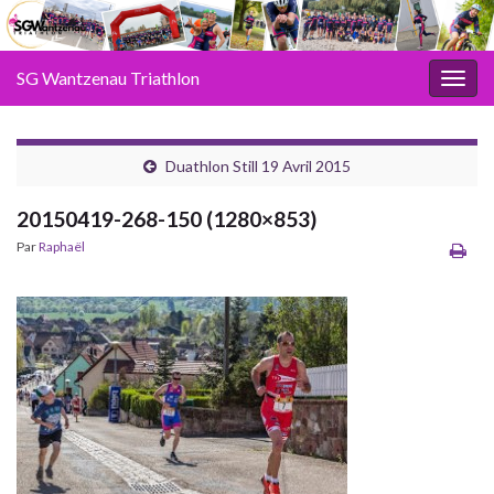
SG Wantzenau Triathlon
Toggl
Duathlon Still 19 Avril 2015
20150419-268-150 (1280×853)
Par
Raphaël