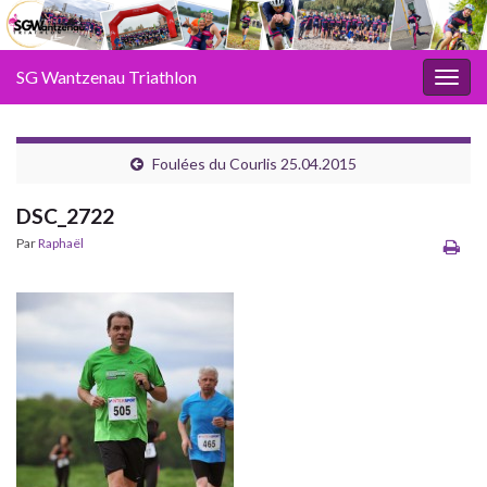
SG Wantzenau Triathlon
Toggl
Foulées du Courlis 25.04.2015
DSC_2722
Par
Raphaël