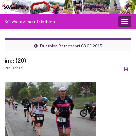
SG Wantzenau Triathlon
Toggl
Duathlon Betschdorf 03.05.2015
img (20)
Par
Raphaël