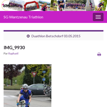
SG Wantzenau Triathlon
Toggl
Duathlon Betschdorf 03.05.2015
IMG_9930
Par
Raphaël