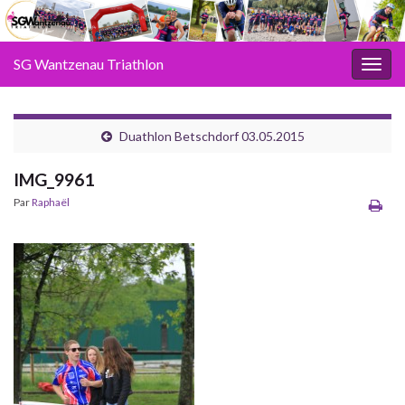
SG Wantzenau Triathlon
Toggl
Duathlon Betschdorf 03.05.2015
IMG_9961
Par
Raphaël