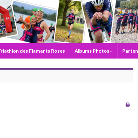
riathlon des Flamants Roses
Albums Photos
Parten