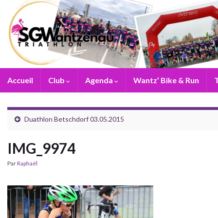
Accueil
Club
Agenda
Wantz’ Bike & Run
T
Duathlon Betschdorf 03.05.2015
IMG_9974
Par
Raphaël