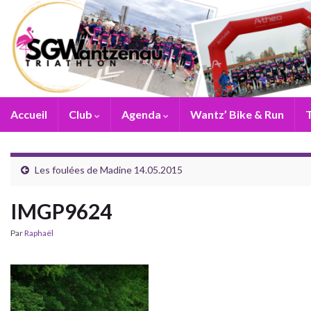
Accueil
Club
Agenda
Wantz’ Bike & Run
T
Les foulées de Madine 14.05.2015
IMGP9624
Par
Raphaël