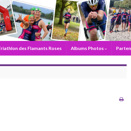
riathlon des Flamants Roses
Albums Photos
Parten