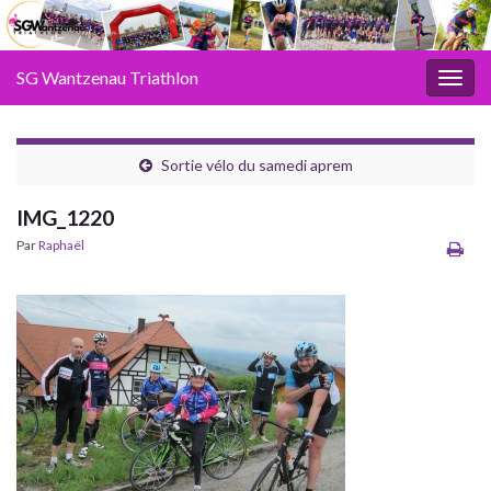
SG Wantzenau Triathlon
Toggl
Sortie vélo du samedi aprem
IMG_1220
Par
Raphaël