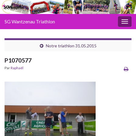
SG Wantzenau Triathlon
Toggl
Notre triathlon 31.05.2015
P1070577
Par
Raphaël