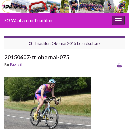
SG Wantzenau Triathlon
Toggl
Triathlon Obernai 2015 Les résultats
20150607-triobernai-075
Par
Raphaël