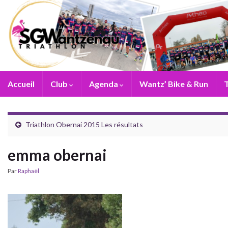
Accueil
Club
Agenda
Wantz’ Bike & Run
T
Triathlon Obernai 2015 Les résultats
emma obernai
Par
Raphaël