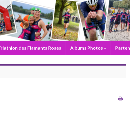
riathlon des Flamants Roses
Albums Photos
Parten