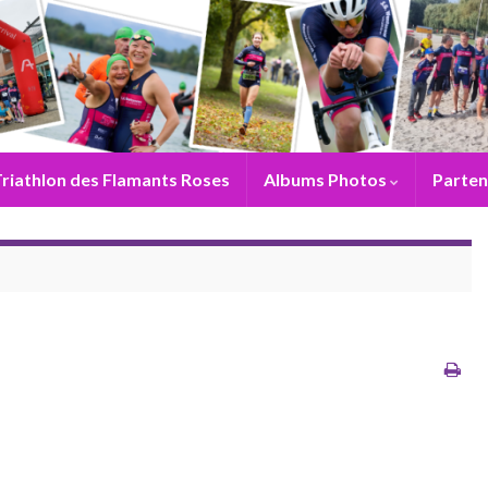
riathlon des Flamants Roses
Albums Photos
Parten