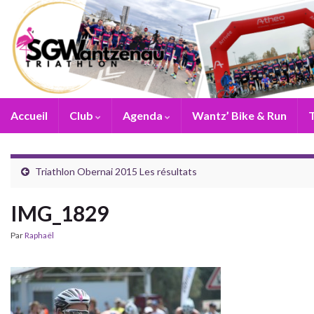
Accueil
Club
Agenda
Wantz’ Bike & Run
T
Triathlon Obernai 2015 Les résultats
IMG_1829
Par
Raphaël