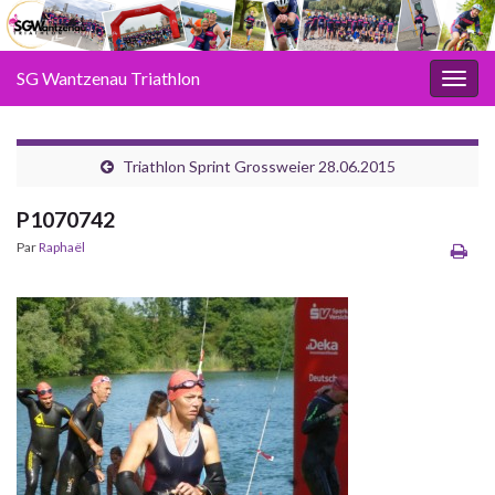
SG Wantzenau Triathlon
Toggl
Triathlon Sprint Grossweier 28.06.2015
P1070742
Par
Raphaël