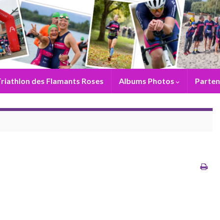
riathlon des Flamants Roses
Albums Photos
Parten