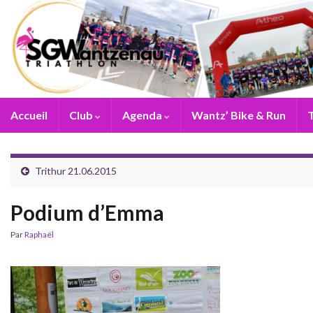
Accueil
Club
Agenda
Wantz’ Bike & Run
T
Trithur 21.06.2015
Podium d’Emma
Par
Raphaël