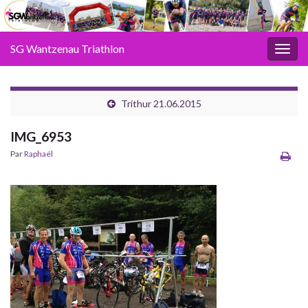
SG Wantzenau Triathlon
Toggl
Trithur 21.06.2015
IMG_6953
Par
Raphaël