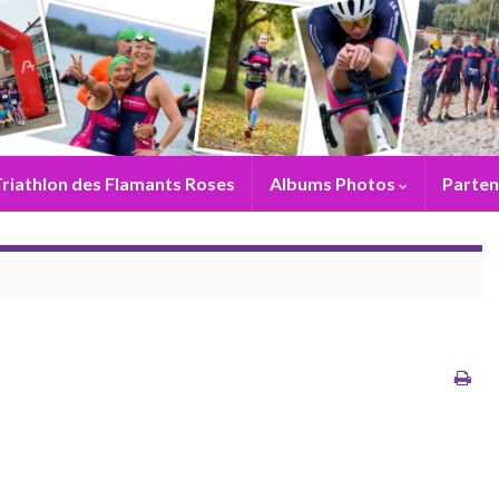
riathlon des Flamants Roses
Albums Photos
Parten