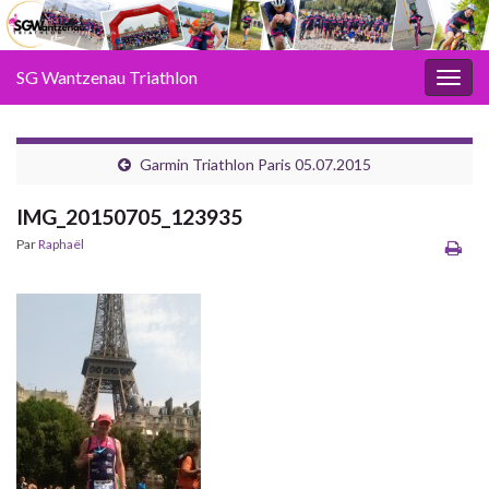
SG Wantzenau Triathlon
Toggl
Garmin Triathlon Paris 05.07.2015
IMG_20150705_123935
Par
Raphaël