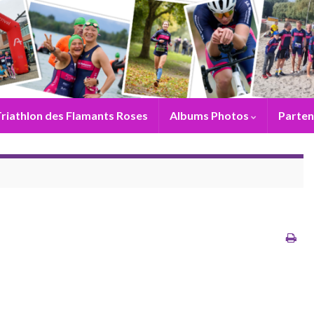
riathlon des Flamants Roses
Albums Photos
Parten