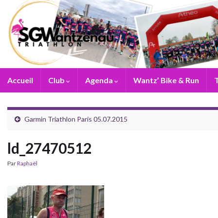
Accueil
Club
Agenda
Wantz’ Bike & Run
T
Garmin Triathlon Paris 05.07.2015
ld_27470512
Par
Raphaël