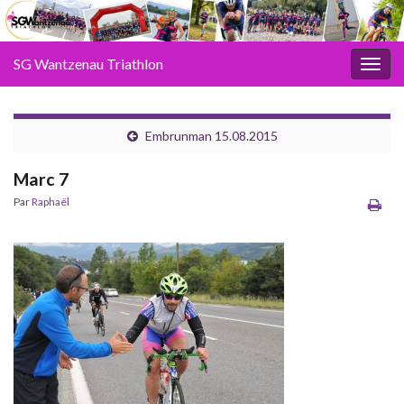
SG Wantzenau Triathlon
Toggl
Embrunman 15.08.2015
Marc 7
Par
Raphaël