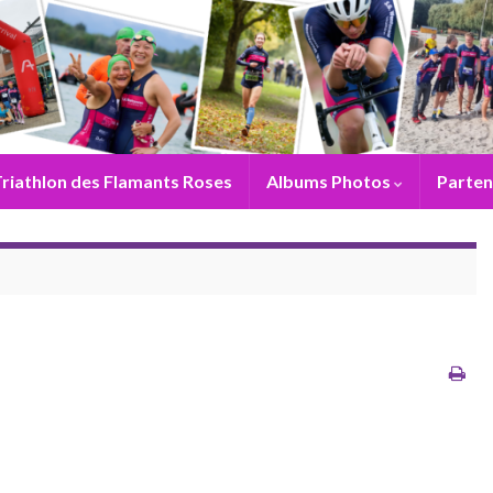
riathlon des Flamants Roses
Albums Photos
Parten