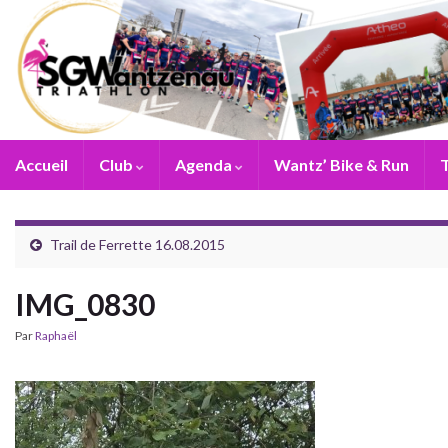
Accueil
Club
Agenda
Wantz’ Bike & Run
T
Trail de Ferrette 16.08.2015
IMG_0830
Par
Raphaël