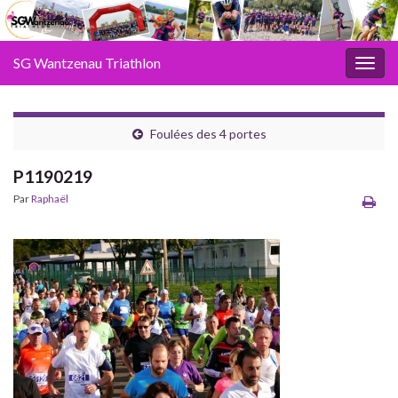
SG Wantzenau Triathlon
Toggl
Foulées des 4 portes
P1190219
Par
Raphaël