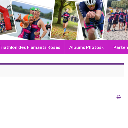
riathlon des Flamants Roses
Albums Photos
Parten