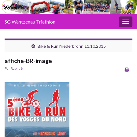
SG Wantzenau Triathlon
Toggl
Bike & Run Niederbronn 11.10.2015
affiche-BR-image
Par
Raphaël