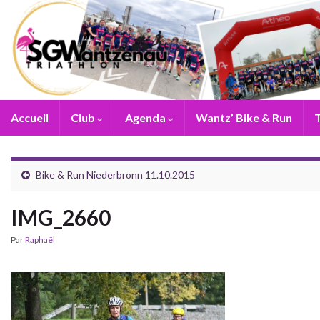
Accueil
Club
Agenda
Wantz’ Bike & Run
T
Bike & Run Niederbronn 11.10.2015
IMG_2660
Par
Raphaël