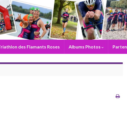
riathlon des Flamants Roses
Albums Photos
Parten