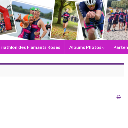
riathlon des Flamants Roses
Albums Photos
Parten