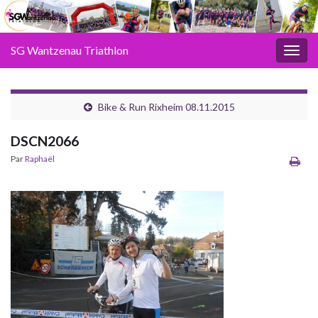
SG Wantzenau Triathlon
Toggl
Bike & Run Rixheim 08.11.2015
DSCN2066
Par
Raphaël