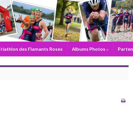
riathlon des Flamants Roses
Albums Photos
Parten