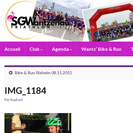
Accueil
Club
Agenda
Wantz’ Bike & Run
T
Bike & Run Rixheim 08.11.2015
IMG_1184
Par
Raphaël