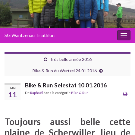
SG Wantzenau Triathlon
Toggl
Très belle année 2016
Bike & Run du Wurtzel 24.01.2016
Bike & Run Selestat 10.01.2016
JAN
11
De
Raphaël
dans la catégorie
Bike & Run
Toujours aussi belle cette
plaine de Scherwiller, lieu de