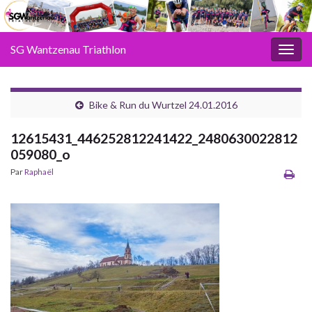
SG Wantzenau Triathlon
Toggl
Bike & Run du Wurtzel 24.01.2016
12615431_446252812241422_2480630022812
059080_o
Par
Raphaël