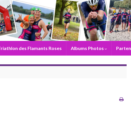
riathlon des Flamants Roses
Albums Photos
Parten