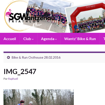
Accueil
Club
Agenda
Wantz’ Bike & Run
T
Bike & Run Osthouse 28.02.2016
IMG_2547
Par
Raphaël