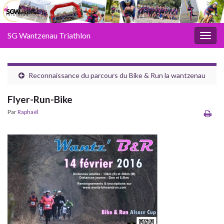
SG Wantzenau Triathlon
Toggl
Reconnaissance du parcours du Bike & Run la wantzenau
Flyer-Run-Bike
Par
Raphaël