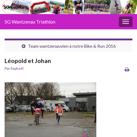
SG Wantzenau Triathlon
Toggl
Team wantzenauvien à notre Bike & Run 2016
Léopold et Johan
Par
Raphaël